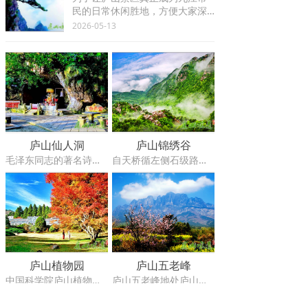
山核心景区（南、北门换乘中心
民的日常休闲胜地，方便大家深
内）实行旅游交通换乘。现将有
度感受山水与人文交融的独特魅
2026-05-13
关事项公告如下：
力，现决定对九江市民推出以下
门票优惠措施：
庐山仙人洞
庐山锦绣谷
毛泽东同志的著名诗句“天生一个仙人洞，无限风光在险峰。”使仙人洞景点名扬四海。是来庐山的客人必游并留影之处。
自天桥循左侧石级路前行至仙人洞，为一段长约1.5公里的秀丽山谷，这便是庐山著名风景点锦绣谷。相传为晋代东方名僧慧远采撷花卉、草药处。这儿四时花开，犹如锦绣，故名。
庐山植物园
庐山五老峰
中国科学院庐山植物园1934年由中国科学家胡先骕、秦仁昌、陈封怀三位教授创建，原称庐山森林植物园，位于庐山东谷大月山和含鄱岭之间，坐落在庐山风景秀丽的含鄱口山谷中，是中国历史最悠久的植物园，也是中国第一座正规的、供植物科学研究的植物园。
庐山五老峰地处庐山东南，因山的绝顶被垭口所断，分成并列的五个山峰，仰望俨若席地而坐的五位老翁，故人们便把这原出一山的五个山峰统称为“五老峰”。它根连鄱湖，峰尖触天，海拔1436米，壮观！