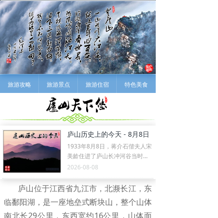
旅游攻略
旅游景点
旅游住宿
特色美食
庐山历史上的今天 - 8月8日
1933年8月8日，蒋介石偕夫人宋
美龄住进了庐山长冲河谷当时
称“12B号”的别墅。从此，这里就
2026-08-08
成为“总统官邸”、“夏都”的神经中
枢。此后，蒋介石将它更名“美
庐山位于江西省九江市，北濒长江，东
庐”。
临鄱阳湖，是一座地垒式断块山，整个山体
南北长29公里，东西宽约16公里，山体面