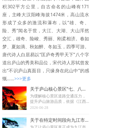
积302平方公里，自古命名的山峰有171
座，主峰大汉阳峰海拔1474米，高山流水
形成了众多的激流和瀑布，以“雄、奇、
险、秀”闻名于世，大江、大湖、大山浑然
交汇，雄奇、险峻、秀丽、刚柔相济。春如
梦、夏如滴、秋如醉、冬如玉，四季可游。
唐代诗人白居易以“匡庐奇秀甲天下”八个字
道出庐山的秀美和品位，宋代诗人苏轼曾发
出“不识庐山真面目，只缘身在此山中”的感
慨
……
>>>更多
关于庐山核心景区“七、八月”旅游旺季交通换乘的公告
为缓解核心景区道路交通压力，
提升庐山旅游品质，依据《江西
省庐山风景名胜区管理条例》有
2026-06-28
关规定，经庐山市人民政府（庐
山风景名胜区管理局）同意，决
关于在特定时间段向九江市民实行免庐山景区门票的通告
定在“七、八月”旅游旺季期间在庐
为了让庐山景区真正成为九江市