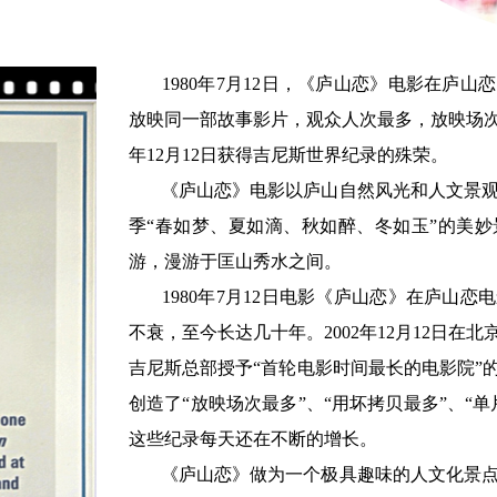
       1980年7月12日，《庐山恋》电影在庐山恋电影院首映至今，创世界同一家电影院
放映同一部故事影片，观众人次最多，放映场次
年12月12日获得吉尼斯世界纪录的殊荣。

       《庐山恋》电影以庐山自然风光和人文景观风光为背景，从中可以饱揽庐山一年四
季“春如梦、夏如滴、秋如醉、冬如玉”的美
游，漫游于匡山秀水之间。

       1980年7月12日电影《庐山恋》在庐山恋电影院首映，后一直在此影院放映，经久
不衰，至今长达几十年。2002年12月12日
吉尼斯总部授予“首轮电影时间最长的电影院”
创造了“放映场次最多”、“用坏拷贝最多”、“
这些纪录每天还在不断的增长。

       《庐山恋》做为一个极具趣味的人文化景点，观看《庐山恋》己是庐山旅游节目当