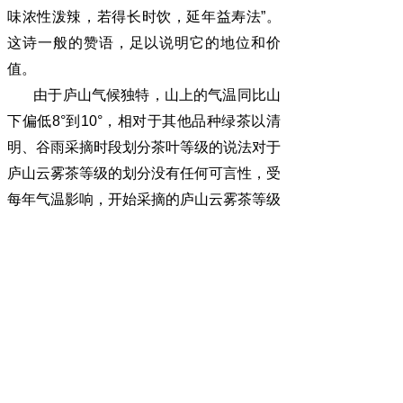
味浓性泼辣，若得长时饮，延年益寿法”。
这诗一般的赞语，足以说明它的地位和价
值。
由于庐山气候独特，山上的气温同比山
下偏低8°到10°，相对于其他品种绿茶以清
明、谷雨采摘时段划分茶叶等级的说法对于
庐山云雾茶等级的划分没有任何可言性，受
每年气温影响，开始采摘的庐山云雾茶等级
划分只能以头摘茶（一芽一叶、一芽两
叶）、次摘茶、夏茶予以划分。综合口感、
工艺以及产区产量应以中国科学院庐山植物
园所产的庐山云雾茶为最。庐山山顶上的庐
山云雾茶产区范围比较小，所以相对于产量
也是极少，一般市面上“正宗庐山云雾茶”大
部分来自于山下产区，购买时需要仔细鉴