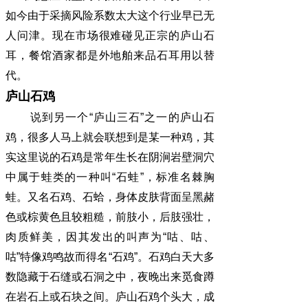
如今由于采摘风险系数太大这个行业早已无
人问津。现在市场很难碰见正宗的庐山石
耳，餐馆酒家都是外地舶来品石耳用以替
代。
庐山石鸡
说到另一个“庐山三石”之一的庐山石
鸡，很多人马上就会联想到是某一种鸡，其
实这里说的石鸡是常年生长在阴涧岩壁洞穴
中属于蛙类的一种叫“石蛙”，标准名棘胸
蛙。又名石鸡、石蛤，身体皮肤背面呈黑赭
色或棕黄色且较粗糙，前肢小，后肢强壮，
肉质鲜美，因其发出的叫声为“咕、咕、
咕”特像鸡鸣故而得名“石鸡”。石鸡白天大多
数隐藏于石缝或石洞之中，夜晚出来觅食蹲
在岩石上或石块之间。庐山石鸡个头大，成