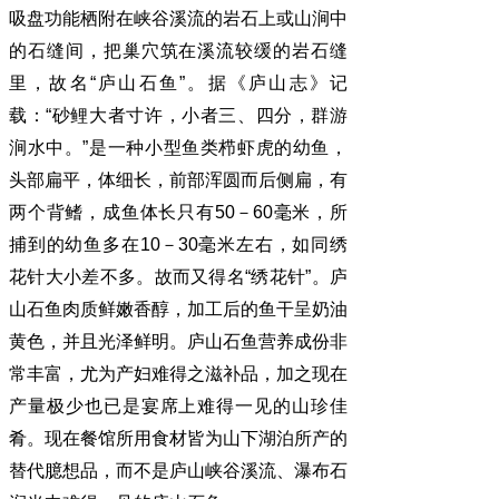
吸盘功能栖附在峡谷溪流的岩石上或山涧中
的石缝间，把巢穴筑在溪流较缓的岩石缝
里，故名“庐山石鱼”。据《庐山志》记
载：“砂鲤大者寸许，小者三、四分，群游
涧水中。”是一种小型鱼类栉虾虎的幼鱼，
头部扁平，体细长，前部浑圆而后侧扁，有
两个背鳍，成鱼体长只有50－60毫米，所
捕到的幼鱼多在10－30毫米左右，如同绣
花针大小差不多。故而又得名“绣花针”。庐
山石鱼肉质鲜嫩香醇，加工后的鱼干呈奶油
黄色，并且光泽鲜明。庐山石鱼营养成份非
常丰富，尤为产妇难得之滋补品，加之现在
产量极少也已是宴席上难得一见的山珍佳
肴。现在餐馆所用食材皆为山下湖泊所产的
替代臆想品，而不是庐山峡谷溪流、瀑布石