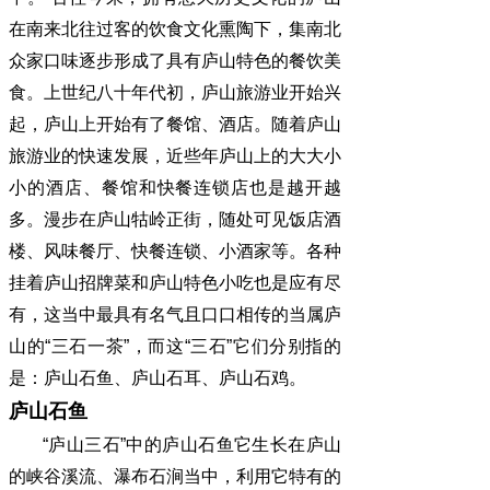
在南来北往过客的饮食文化熏陶下，集南北
众家口味逐步形成了具有庐山特色的餐饮美
食。上世纪八十年代初，庐山旅游业开始兴
起，庐山上开始有了餐馆、酒店。随着庐山
旅游业的快速发展，近些年庐山上的大大小
小的酒店、餐馆和快餐连锁店也是越开越
多。漫步在庐山牯岭正街，随处可见饭店酒
楼、风味餐厅、快餐连锁、小酒家等。各种
挂着庐山招牌菜和庐山特色小吃也是应有尽
有，这当中最具有名气且口口相传的当属庐
山的“三石一茶”，而这“三石”它们分别指的
是：庐山石鱼、庐山石耳、庐山石鸡。
庐山石鱼
“庐山三石”中的庐山石鱼它生长在庐山
的峡谷溪流、瀑布石涧当中，利用它特有的