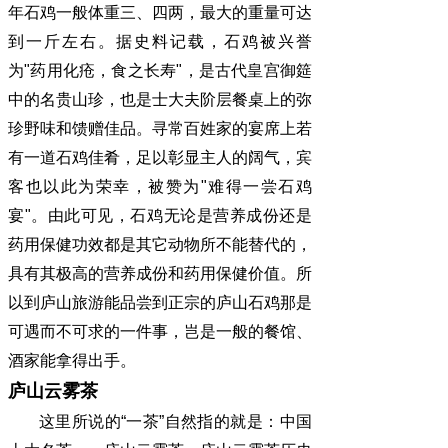
年石鸡一般体重三、四两，最大的重量可达
到一斤左右。据史料记载，石鸡被兴誉
为"药用化疮，食之长寿"，是古代皇宫御筵
中的名贵山珍，也是士大夫阶层餐桌上的弥
珍野味和馈赠佳品。寻常百姓家的宴席上若
有一道石鸡佳肴，足以彰显主人的阔气，宾
客也以此为荣幸，被赞为"难得一尝石鸡
宴"。由此可见，石鸡无论是营养成份还是
药用保健功效都是其它动物所不能替代的，
具有其极高的营养成份和药用保健价值。所
以到庐山旅游能品尝到正宗的庐山石鸡那是
可遇而不可求的一件事，岂是一般的餐馆、
酒家能拿得出手。
庐山云雾茶
这里所说的“一茶”自然指的就是：中国