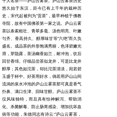
十大名茶——庐山云雾茶。庐山云雾茶历史
悠久始于东汉，距今已有上千年的栽种历
史，宋代起被列为“贡茶”，最早种植于佛教
寺院，故有中国佛茶第一家之说。庐山云雾
茶以条索粗壮、青翠多毫、汤色明亮、叶嫩
匀齐、香高持久、醇厚味甘等“六绝”而久负
盛名。成品茶的外形饱满秀丽，色泽碧嫩光
滑，芽隐露，茶汤幽香如兰，耐冲泡，饮后
回甘香绵。仔细品尝茶似龙井，可是比龙井
醇厚；其色如沱茶，却比沱茶清淡，宛若碧
玉盛于杯中。好茶用好水，倘若用庐山山间
流淌的泉水冲泡的庐山云雾茶那可真是香气
扑鼻、满口生津、回味甘醇。庐山云雾茶不
仅风味独特，而且具有怡神解泻、帮助消
化、杀菌解毒、防止肠胃感染、增加抗坏血
病等功能，朱德同志有诗云:“庐山云雾茶，