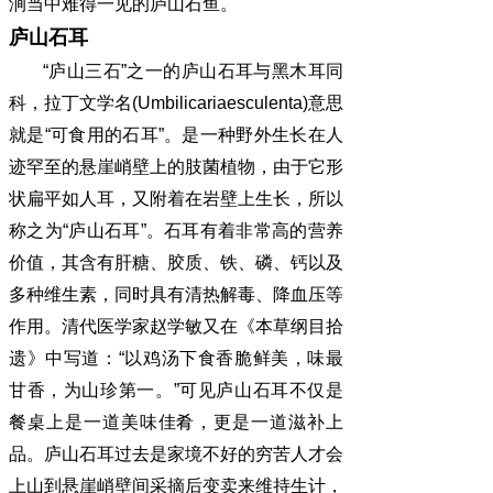
涧当中难得一见的庐山石鱼。
庐山石耳
“庐山三石”之一的庐山石耳与黑木耳同
科，拉丁文学名(Umbilicariaesculenta)意思
就是“可食用的石耳”。是一种野外生长在人
迹罕至的悬崖峭壁上的肢菌植物，由于它形
状扁平如人耳，又附着在岩壁上生长，所以
称之为“庐山石耳”。石耳有着非常高的营养
价值，其含有肝糖、胶质、铁、磷、钙以及
多种维生素，同时具有清热解毒、降血压等
作用。清代医学家赵学敏又在《本草纲目拾
遗》中写道：“以鸡汤下食香脆鲜美，味最
甘香，为山珍第一。”可见庐山石耳不仅是
餐桌上是一道美味佳肴，更是一道滋补上
品。庐山石耳过去是家境不好的穷苦人才会
上山到悬崖峭壁间采摘后变卖来维持生计，