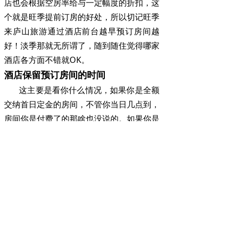
店也会根据空房率给与一定幅度的折扣，这
个就是旺季提前订房的好处，所以切记旺季
来庐山旅游通过酒店前台越早预订房间越
好！淡季那就无所谓了，随到随住觉得哪家
酒店各方面不错就OK。
酒店保留预订房间的时间
这主要是看你什么情况，如果你是全额
交纳首日定金的房间，不管你当日几点到，
房间你是付费了的那啥也没说的。如果你是
口头预订留房，那么按照一般情况酒店正常
保留时间为当天12点。这是因为庐山旅游
景区酒店入住时效性很强，宾馆酒店要保证
入住率否则会造成空房损失。如遇非人为因
素比如堵车啥的不能准时到达酒店，要立即
打电话到酒店前台告知原因，并告知预计几
点可以到酒店，让酒店前台保留一下房间。