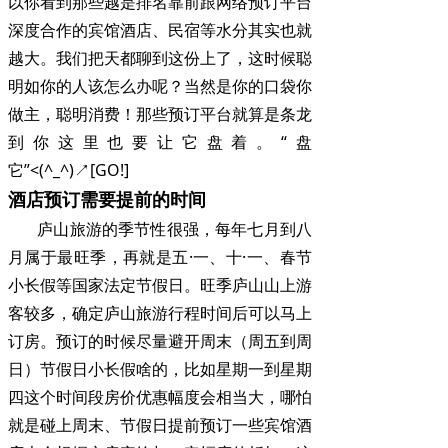
以你看到那些越是排名靠前跟网络预订平台
深度合作的宾馆酒店、民宿等水分其实也就
越大。我们把天都聊到这份上了，这时候聪
明如你的人该怎么办呢？当然是你的口袋你
做主，聪明消费！那些预订平台就算是条龙
到你这里也要让它盘着。“盘
它”<(^_^)↗[GO!]
酒店预订需要提前的时间
庐山旅游的季节性很强，每年七月到八
月属于最旺季，再就是五·一、十·一、春节
小长假等国家法定节假日。旺季庐山山上游
客较多，确定庐山旅游行程时间后可以马上
订房。预订的时候尽量避开周末（周五到周
日）节假日小长假啥的，比如星期一到星期
四这个时间段房价优惠幅度会相当大，哪怕
就是碰上周末、节假日提前预订一些宾馆酒