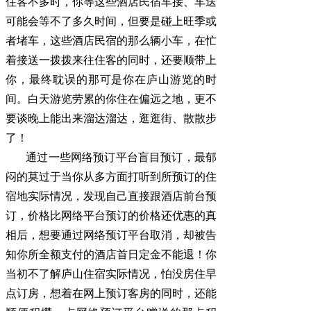
住客不多时，你等这些酒店民宿车接、车送
可能会等不了多久时间，但要是碰上旺季或
者堵车，这些酒店民宿的那么辆小车，在忙
着接送一拨拨来往住客的同时，还要顺带上
你，最终耽误的那可是你在庐山游览的时
间。白天游览劳累的你住在偏远之地，更不
要谈晚上能出来溜达溜达，逛逛街、散散步
了！
通过一些网络预订平台盲目预订，最郁
闷的莫过于当你从多方面打听到所预订的住
宿地实际情况，发现自己直接跟酒店前台预
订，价格比网络平台预订的价格还优惠的真
相后，想要通过网络预订平台取消，却被告
知你所全额支付的酒店首日定金不能退！你
当初不了解庐山住宿实际情况，怕没房住早
点订房，想着在网上预订客房的同时，还能