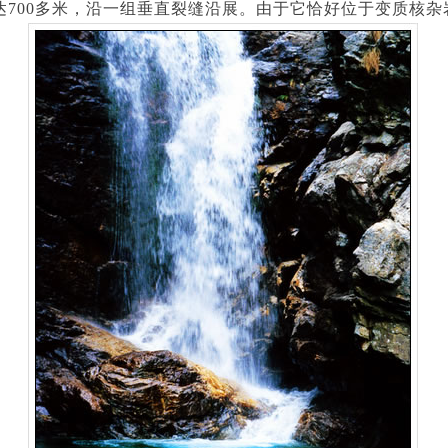
00多米，沿一组垂直裂缝沿展。由于它恰好位于变质核杂