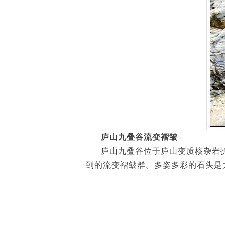
庐山九叠谷流变褶皱
庐山九叠谷位于庐山变质核杂岩拆
到的流变褶皱群。多姿多彩的石头是