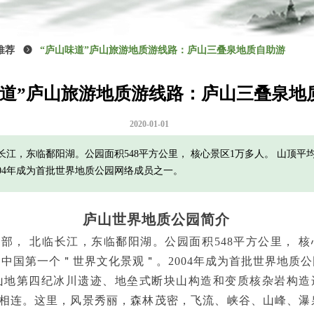
推荐
뀹
“庐山味道”庐山旅游地质游线路：庐山三叠泉地质自助游
味道”庐山旅游地质游线路：庐山三叠泉地
2020-01-01
江，东临鄱阳湖。公园面积548平方公里， 核心景区1万多人。 山顶平均海
04年成为首批世界地质公园网络成员之一。
庐山世界地质公园简介
 北临长江，东临鄱阳湖。公园面积548平方公里， 核心景
 是中国第一个＂世界文化景观＂。2004年成为首批世界地质
地第四纪冰川遗迹、地垒式断块山构造和变质核杂岩构造
相连。这里，风景秀丽，森林茂密，飞流、峡谷、山峰、瀑