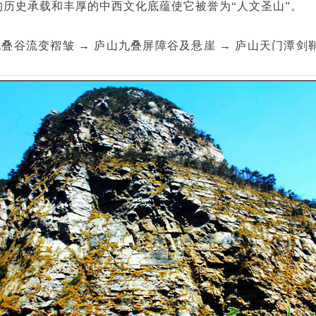
的历史承载和丰厚的中西文化底蕴使它被誉为“人文圣山”。
九叠谷流变褶皱 → 庐山九叠屏障谷及悬崖 → 庐山天门潭剑