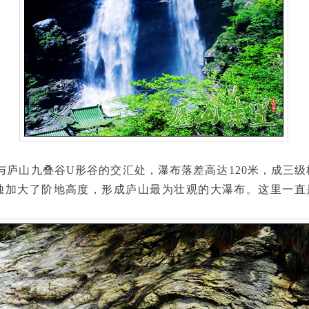
山九叠谷U形谷的交汇处，瀑布落差高达120米，成三级
蚀加大了阶地高度，形成庐山最为壮观的大瀑布。这里一直