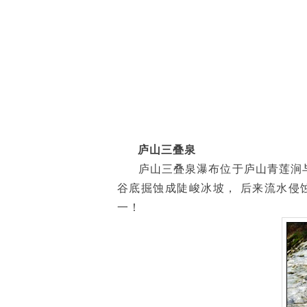
庐山三叠泉
庐山三叠泉瀑布位于庐山青莲涧与庐
谷底掘蚀成陡峻冰坡， 后来流水侵
一！