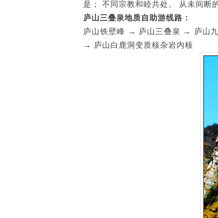
是； 不同宗教和睦共处。 从未间断
庐山三叠泉地质自助游线路：
庐山铁壁峰 → 庐山三叠泉 → 庐山
→ 庐山白鹿洞变质核杂岩内核