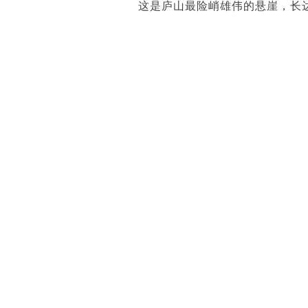
这是庐山最险峭雄伟的悬崖，长达7