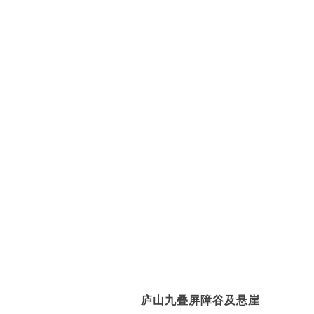
庐山九叠屏障谷及悬崖