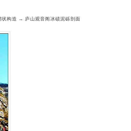
鞘状构造 → 庐山观音阁冰碛泥砾剖面