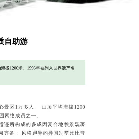
质自助游
拔1200米。1996年被列入世界遗产名
区1万多人。 山顶平均海拔1200
公园网络成员之一。
遗迹所构成的多成因复合地貌景观著
泉齐备； 风格迥异的异国别墅比比皆